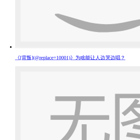
《[背叛](@replace=10001)》为啥能让人边哭边唱？