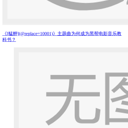
《[艋舺](@replace=10001)》主题曲为何成为黑帮电影音乐教
科书？