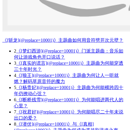
《[斩龙](@replace=10001)》主题曲如何用音符劈开次元壁？
2
《[梦幻西游](@replace=10001)》门派主题曲：音乐如
何让游戏角色开口说话？
3
《[真实的谎言](@replace=10001)》主题曲为何能穿透
三十年时光？
4
《[狼王](@replace=10001)》主题曲为何让人一听就
燃？解码草原音符的魔力
5
《[杨贵妃](@replace=10001)》主题曲为何能横跨四十
年仍撩动心弦？
6
《[断桥残雪](@replace=10001)》为何能唱进两代人的
心里？
7
《[祝君好](@replace=10001)》为何能唱尽二十年未说
出口的爱？
8
《[潜伏](@replace=10001)》与《[真相]