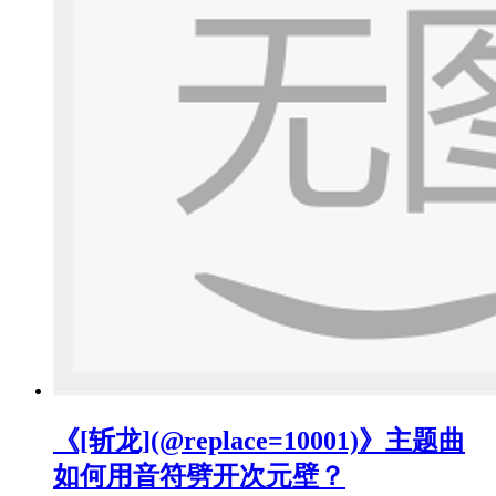
《[斩龙](@replace=10001)》主题曲
如何用音符劈开次元壁？