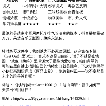
对比项
广播剧原版
日式改编版
粤语翻唱版
调式
G小调转D大调
都节调式
粤剧乙反调
独特技法
指甲刮弦
三味线拨奏
南音拍板
情绪浓度
十级虐心
物哀美学
市井炊火气
学习难易度
★★★★★
★★★☆
★★☆
最绝的是越南小哥用摩托车排气管演奏的版本，抖音播放量破
万万。果然音乐无版图，纨绔永流传。
针对练琴这件事，我倒以为不必死磕原版。赵泳鑫在专辑
《Get Out》里说过："音乐本该是自由的，谱子不过是张地
图。"就像《纨绔》里澜渊太子最终为爱折腰，咱们弹琴的，
可能在黑白键上找到自己的情绪出口就是胜利。下次听到隔壁
小孩把高潮段弹成《两只山君》，别急着纠正——说不定那是
未来的跨界神作呢？
标题：《[纨绔](@replace=10001)》主题曲简谱：新手如何三
天弹出催泪旋律？
地址：http://www.53yyy.com.cn//a/shishang/164529.html