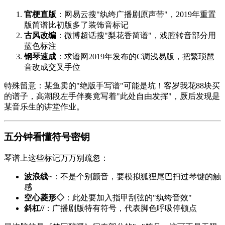
官梗直版
：网易云搜"纨绔广播剧原声带"，2019年重置
版简谱比初版多了装饰音标记
古风改编
：微博超话搜"梨花香简谱"，戏腔转音部分用
蓝色标注
钢琴速成
：求谱网2019年发布的C调浅易版，把繁琐琶
音改成交叉手位
特殊留意：某鱼卖的"绝版手写谱"可能是坑！客岁我花88块买
的谱子，高潮段左手伴奏竟写着"此处自由发挥"，厥后发现是
某音乐生的讲堂作业。
五分钟看懂符号密钥
琴谱上这些标记万万别疏忽：
波浪线~
：不是个别颤音，要模拟狐狸尾巴扫过琴键的触
感
空心菱形◇
：此处要加入指甲刮弦的"纨绔音效"
斜杠//
：广播剧版特有符号，代表脚色呼吸停顿点