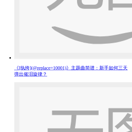
《[纨绔](@replace=10001)》主题曲简谱：新手如何三天
弹出催泪旋律？