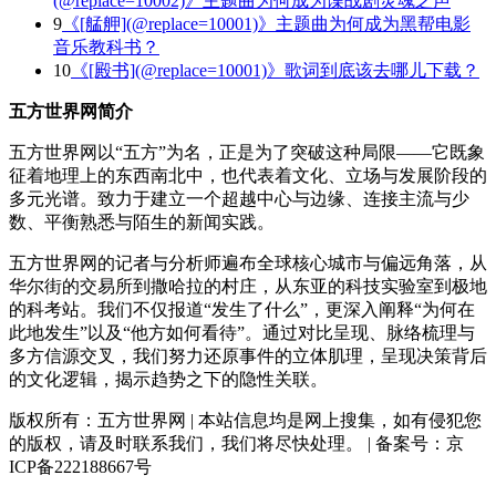
(@replace=10002)》主题曲为何成为谍战剧灵魂之声
9
《[艋舺](@replace=10001)》主题曲为何成为黑帮电影
音乐教科书？
10
《[殿书](@replace=10001)》歌词到底该去哪儿下载？
五方世界网简介
五方世界网以“五方”为名，正是为了突破这种局限——它既象
征着地理上的东西南北中，也代表着文化、立场与发展阶段的
多元光谱。致力于建立一个超越中心与边缘、连接主流与少
数、平衡熟悉与陌生的新闻实践。
五方世界网的记者与分析师遍布全球核心城市与偏远角落，从
华尔街的交易所到撒哈拉的村庄，从东亚的科技实验室到极地
的科考站。我们不仅报道“发生了什么”，更深入阐释“为何在
此地发生”以及“他方如何看待”。通过对比呈现、脉络梳理与
多方信源交叉，我们努力还原事件的立体肌理，呈现决策背后
的文化逻辑，揭示趋势之下的隐性关联。
版权所有：五方世界网 | 本站信息均是网上搜集，如有侵犯您
的版权，请及时联系我们，我们将尽快处理。 | 备案号：京
ICP备222188667号