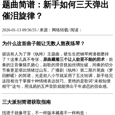
题曲简谱：新手如何三天弹出
催泪旋律？
2026-01-13 09:56:55
/
来源：网络转载
/
阅读：
为什么这首曲子能让无数人熬夜练琴？
据说有人为了弹《纨绔》主题曲，硬生生把钢琴烤漆都磨掉
了？这事儿真不夸张，
原曲藏着三个让人欲罢不能的邪术
：前
奏的泛音像猫爪挠心，副歌的滑音犹如丝绸扯破，间奏的切分
节奏更是堪比情绪过山车。广播剧《纨绔》第二期片尾曲《梦
回醉暖》的简谱，光是前八小节就采用了五次转调，新手练完
这段相当于掌握十种情绪表达技巧。更绝的是歌词"未相知便
相守"这句，用浅易的五声音阶就能弹出千年虐恋的宿命感。
三大派别简谱获取指南
找谱子就像寻宝，不一样版本藏着不一样构造：