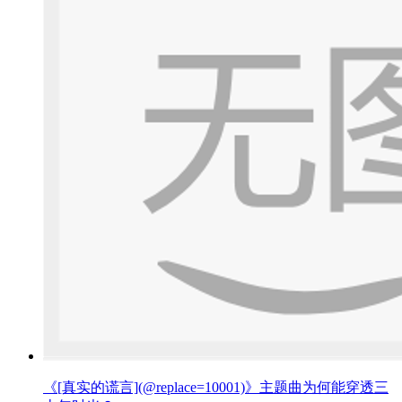
《[真实的谎言](@replace=10001)》主题曲为何能穿透三