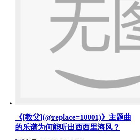
《[教父](@replace=10001)》主题曲
的乐谱为何能听出西西里海风？