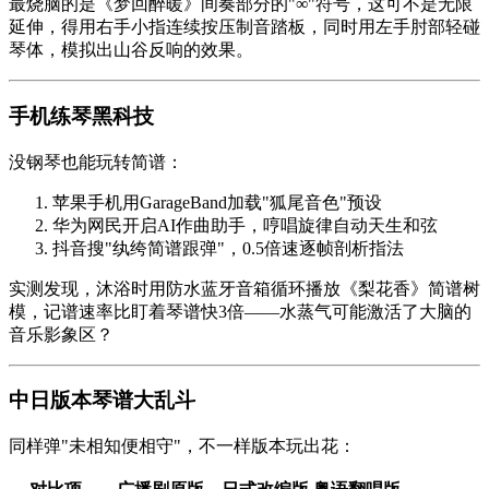
最烧脑的是《梦回醉暖》间奏部分的"∞"符号，这可不是无限
延伸，得用右手小指连续按压制音踏板，同时用左手肘部轻碰
琴体，模拟出山谷反响的效果。
手机练琴黑科技
没钢琴也能玩转简谱：
苹果手机用GarageBand加载"狐尾音色"预设
华为网民开启AI作曲助手，哼唱旋律自动天生和弦
抖音搜"纨绔简谱跟弹"，0.5倍速逐帧剖析指法
实测发现，沐浴时用防水蓝牙音箱循环播放《
梨花香
》简谱树
模，记谱速率比盯着琴谱快3倍——水蒸气可能激活了大脑的
音乐影象区？
中日版本琴谱大乱斗
同样弹"未相知便相守"，不一样版本玩出花：