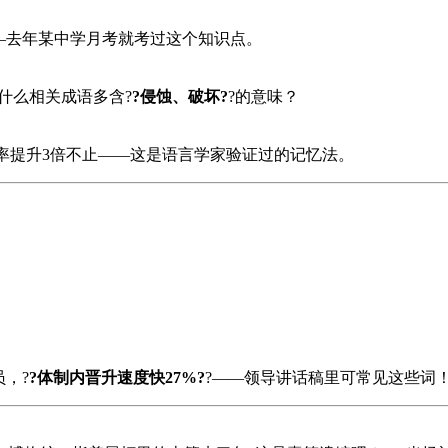
—去年某中学月考就考过这个知识点。
什么相关成语多含?
?侵蚀、破坏?
?的意味？
效率提升3倍不止——这是语言学家验证过的记忆法。
，?
?体制内晋升速度快27%?
?——领导讲话稿里可常见这些词