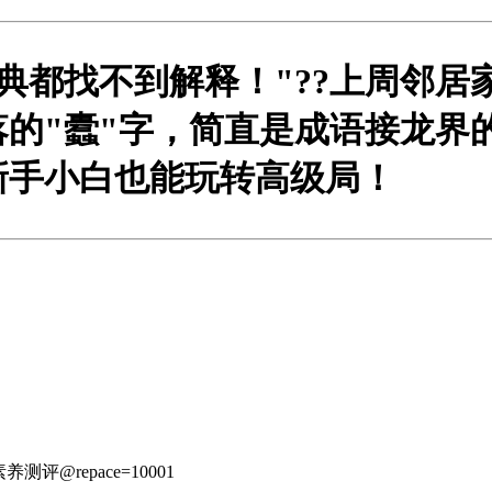
典都找不到解释！"?
?上周邻居
的"蠹"字，简直是成语接龙界
新手小白也能玩转高级局！
素养测评
@repace=10001