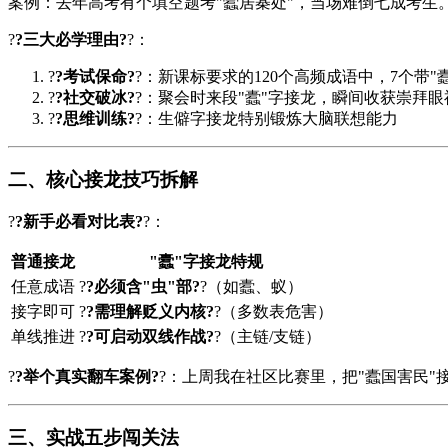
案例：去年高考有个填空题考"蠹居棊处"，当场难倒七成考生
?
?三大必学理由?
?：
?
?考试保命?
?：新课标要求的120个高频成语中，7个带"
?
?社交破冰?
?：聚会时来段"蠹"字接龙，瞬间收获崇拜眼
?
?思维训练?
?：生僻字接龙特别锻炼大脑联想能力
二、核心接龙技巧拆解
?
?新手必看对比表?
?：
普通接龙
"蠹"字接龙特规
任意成语
?
?必须含"虫"部?
?（如蠹、蚁）
接字即可
?
?需理解贬义内核?
?（多数表危害）
单线推进
?
?可启动双线作战?
?（主链/支链）
?
?举个真实翻车案例?
?：上周我在社区比赛里，把"蠹国害民"
三、实战五步闯关法