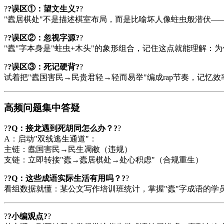
?
?误区①：望文生义?
?
"蠹居棋处"不是描述棋室布局，而是比喻坏人像蛀虫般潜伏—
?
?误区②：忽视字源?
?
"蠹"字本身是"蛀虫+木头"的象形组合，记住这点就能理解：为
?
?误区③：死记硬背?
?
试着把"蠹国害民→民贵君轻→轻而易举"编成rap节奏，记忆
高频问题集中答疑
?
?Q：接龙遇到死胡同怎么办？?
?
A：启动"双线逃生通道"：
主链：蠹国害民→民生凋敝（违规）
支链：立即转接"蠹→蠹居棋处→处心积虑"（合规重生）
?
?Q：这些成语实际生活有用吗？?
?
看组数据就懂：某公文写作培训班统计，掌握"蠹"字成语的学员
?
?小编观点?
?