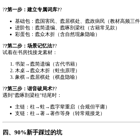
?
?第一步：建立专属词库?
?
基础包：蠹国害民、蠹居棋处、蠹政病民（教材高频三件
进阶包：蠹简遗编、蠹啄剖梁柱（古籍常见款）
彩蛋包：蠹众木折（含自然现象隐喻）
?
?第二步：场景记忆法?
?
试着在书房找接龙素材：
书架→蠹简遗编（古代书籍）
木桌→蠹众木折（蛀虫原理）
象棋→蠹居棋处（棋盘隐喻）
?
?第三步：谐音破局术?
?
遇到"蠹啄剖梁柱"结尾时：
主链：柱→蛀→蠹字辈重启（合规但平庸）
支链：柱→著→著作等身（转常规接龙）
四、90%新手踩过的坑