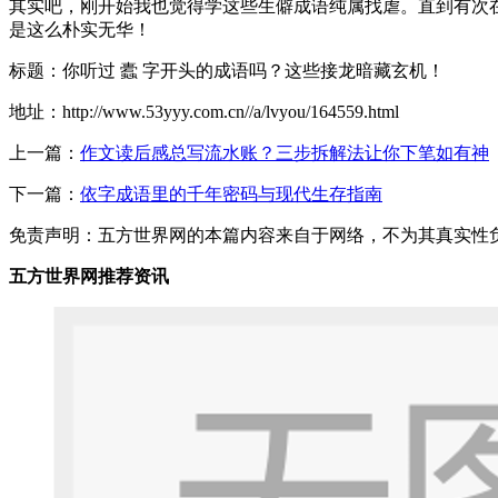
其实吧，刚开始我也觉得学这些生僻成语纯属找虐。直到有次在
是这么朴实无华！
标题：你听过 蠹 字开头的成语吗？这些接龙暗藏玄机！
地址：http://www.53yyy.com.cn//a/lvyou/164559.html
上一篇：
作文读后感总写流水账？三步拆解法让你下笔如有神
下一篇：
依字成语里的千年密码与现代生存指南
免责声明：五方世界网的本篇内容来自于网络，不为其真实性负责，
五方世界网推荐资讯