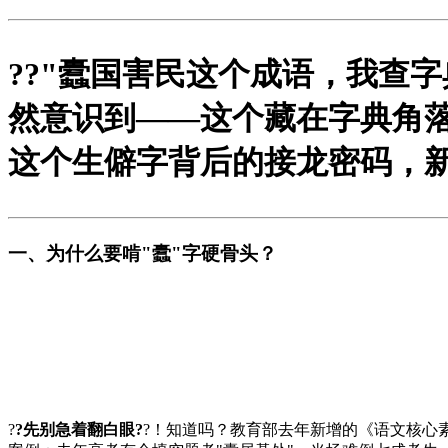
?
?"蠹国害民这个成语，我查字
然意识到——这个藏在字典角落
这个生僻字背后的接龙密码，
一、为什么要啃"蠹"字硬骨头？
?
?先别急着翻白眼?
?！知道吗？教育部去年新增的《语文核心