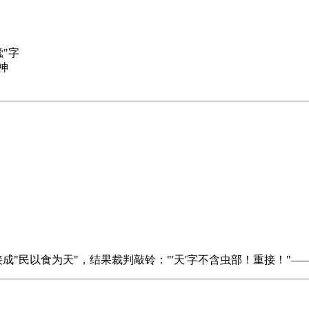
。
蠹"字
神
接成"民以食为天"，结果裁判敲铃："'天'字不含虫部！重接！"