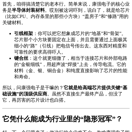
首先，咱得搞清楚它的老本行。简单来说，康强电子的核心业
务是
半导体封装材料
。哎别被这词吓到，说白了，就是给芯片
（比如CPU、内存条里的那些小方块）“盖房子”和“修路”用的
关键材料。
引线框架
：你可以把它想象成芯片的“地基”和“骨架”。
芯片那个小方块要固定在上面，并且需要通过上面极其
细小的“路”（引线）把电信号传出去。这东西对精度和
可靠性的要求高得吓人。
键合丝
：这个就更细微了，相当于连接芯片和外部电路
的“金银细线”，用超声波“焊接”上去，传导电流。它的
材料（金、银、铜合金）和纯度直接影响了芯片的性能
和寿命。
所以，问康强电子是干嘛的？
它就是给高端芯片提供关键“基
础设施”的顶级供应商
。虽然不直接生产最终产品，但没了
它，再厉害的芯片设计也白搭。
它凭什么能成为行业里的“隐形冠军”？