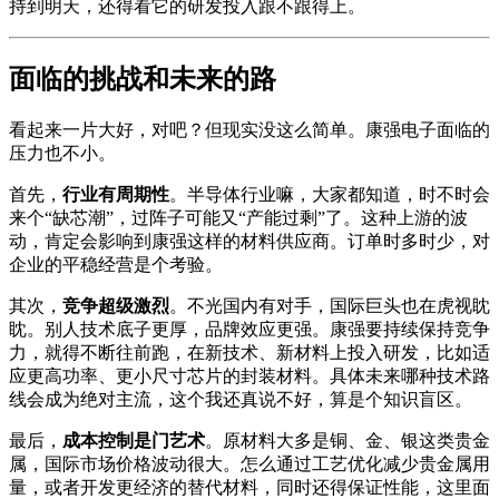
持到明天，还得看它的研发投入跟不跟得上。
面临的挑战和未来的路
看起来一片大好，对吧？但现实没这么简单。康强电子面临的
压力也不小。
首先，
行业有周期性
。半导体行业嘛，大家都知道，时不时会
来个“缺芯潮”，过阵子可能又“产能过剩”了。这种上游的波
动，肯定会影响到康强这样的材料供应商。订单时多时少，对
企业的平稳经营是个考验。
其次，
竞争超级激烈
。不光国内有对手，国际巨头也在虎视眈
眈。别人技术底子更厚，品牌效应更强。康强要持续保持竞争
力，就得不断往前跑，在新技术、新材料上投入研发，比如适
应更高功率、更小尺寸芯片的封装材料。具体未来哪种技术路
线会成为绝对主流，这个我还真说不好，算是个知识盲区。
最后，
成本控制是门艺术
。原材料大多是铜、金、银这类贵金
属，国际市场价格波动很大。怎么通过工艺优化减少贵金属用
量，或者开发更经济的替代材料，同时还得保证性能，这里面