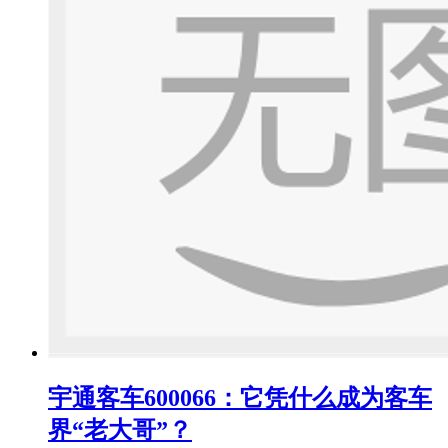
宇通客车600066：它凭什么成为客车
界“老大哥”？