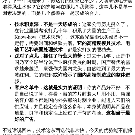
好，下一个问题来了：做这行的企业也不少，为啥康强电子能
混得风生水起？它的护城河在哪儿？我觉得，这事儿不是单一
因素决定的，而是几个点攒在一起形成的合力。
技术积累深，不是一天练成的
：这家公司历史挺久了，
在行业里摸爬滚打几十年，积累了大量的生产工艺
Know-how（技术诀窍）。这东西光靠砸钱买设备不一
定行，需要时间和经验去磨。
它的高精度模具技术、电
镀工艺和表面处理技术
，都是实打实的硬功夫。
踩对了点儿，抓住了行业大趋势
：过去十几年，正是中
国乃至全球半导体产业疯狂发展的时期。国产替代的需
求越来越强，康强作为国内龙头，自然吃到了最大的一
波红利。它的崛起
或许暗示了国内高端制造业的整体进
步
。
客户名单牛，这就是实力的证明
：你的产品好不好，不
是自己说了算，得看下游的芯片封装大厂用不用。康强
的客户基本都是国内外头部的封测企业，能进入它们的
供应链，并且稳定合作这么多年，本身就说明其产品在
质量、良率和稳定性上经过了严苛的考验。
这相当于最
好的广告
。
不过话说回来，技术这东西迭代非常快，今天的优势能不能保