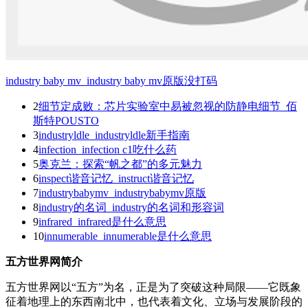
industry baby mv_industry baby mv原版没打码
2
细节定成败：芯片实验室中易被忽视的防静电细节_佰
斯特POUSTO
3
industryldle_industryldle新手指南
4
infection_infection c1吃什么药
5
奥克兰：探索“帆之都”的多元魅力
6
inspect谐音记忆_instruct谐音记忆
7
industrybabymv_industrybabymv原版
8
industry的名词_industry的名词和形容词
9
infrared_infrared是什么意思
10
innumerable_innumerable是什么意思
五方世界网简介
五方世界网以“五方”为名，正是为了突破这种局限——它既象
征着地理上的东西南北中，也代表着文化、立场与发展阶段的