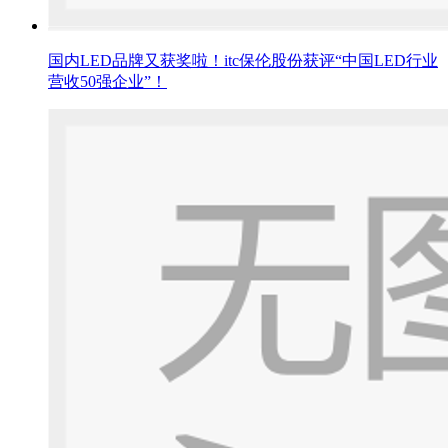
国内LED品牌又获奖啦！itc保伦股份获评“中国LED行业
营收50强企业”！