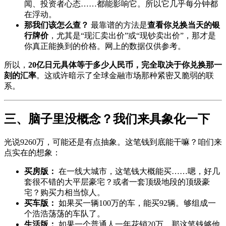
闻、投资者心态……都能影响它。所以它几乎每分钟都
在浮动。
那我们该怎么查？
最靠谱的方法是
查看你兑换当天的银
行牌价
，尤其是“现汇卖出价”或“现钞卖出价”，那才是
你真正能换到的价格。网上的数据仅供参考。
所以，
20亿日元具体等于多少人民币，完全取决于你兑换那一
刻的汇率
。这或许暗示了全球金融市场那种紧密又脆弱的联
系。
三、脑子里没概念？我们来具象化一下
光说9260万，可能还是有点抽象。这笔钱到底能干嘛？咱们来
点实在的想象：
买房版：
在一线大城市，这笔钱大概能买……嗯，好几
套很不错的大平层豪宅？或者一套顶级地段的顶级豪
宅？购买力相当惊人。
买车版：
如果买一辆100万的车，能买92辆。够组成一
个浩浩荡荡的车队了。
生活版：
如果一个普通人一年花销20万，那这笔钱够他