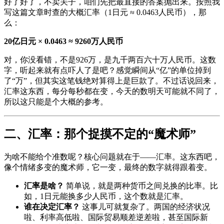
好了好了，不卖关子，咱们先把最直接的答案抛出来。按照我
写这篇文章时查的大概汇率（1日元 ≈ 0.0463人民币），那
么：
20亿日元 × 0.0463 ≈ 9260万人民币
对，你没看错，不是926万，是九千两百六十万人民币。这数
字，听起来就有点吓人了是吧？感觉瞬间从“亿”的单位掉到
了“万”，但其实这笔钱绝对算得上是巨款了。不过话说回来，
汇率这东西，每分每秒都在变，今天的数明天可能就不同了，
所以这只能是个大概的参考。
二、汇率：那个捉摸不定的“魔术师”
为啥不能给个准数呢？核心问题就在于——汇率。这东西吧，
像个情绪多变的魔术师，它一变，最终的数字就得跟着变。
汇率是啥？
简单说，就是两种货币之间兑换的比率。比
如，1日元能换多少人民币，这个数就是汇率。
谁在决定汇率？
这事儿可就复杂了。两国的经济状况
啦、利率高低啦、国际贸易顺差逆差啦，甚至国际新