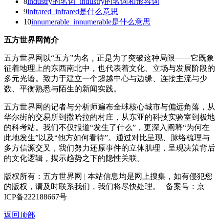
8
industry的名词_industry的名词和形容词
9
infrared_infrared是什么意思
10
innumerable_innumerable是什么意思
五方世界网简介
五方世界网以“五方”为名，正是为了突破这种局限——它既象
征着地理上的东西南北中，也代表着文化、立场与发展阶段的
多元光谱。致力于建立一个超越中心与边缘、连接主流与少
数、平衡熟悉与陌生的新闻实践。
五方世界网的记者与分析师遍布全球核心城市与偏远角落，从
华尔街的交易所到撒哈拉的村庄，从东亚的科技实验室到极地
的科考站。我们不仅报道“发生了什么”，更深入阐释“为何在
此地发生”以及“他方如何看待”。通过对比呈现、脉络梳理与
多方信源交叉，我们努力还原事件的立体肌理，呈现决策背后
的文化逻辑，揭示趋势之下的隐性关联。
版权所有：五方世界网 | 本站信息均是网上搜集，如有侵犯您
的版权，请及时联系我们，我们将尽快处理。 | 备案号：京
ICP备222188667号
返回顶部