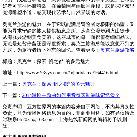
好者可前往怀赫科岛，在葡萄园与画廊间穿梭，或是探访布里
克湾雕塑小道，感受现代艺术与自然景观的对话。
奥克兰旅游的魅力，在于它既能满足冒险者对极限的渴望，又
能为寻求宁静的旅人提供栖息之所。从高空漫步到火山徒步，
从海豚共游到美食美酒，这座城市的每一面都值得细细品味。
无论是短暂停留还是深度探索，奥克兰旅游总能以意想不到的
方式，为旅行者留下难忘的回忆。查看更多：
奥克兰旅游攻略
标题：奥克兰：探索“帆之都”的多元魅力
地址：http://www.53yyy.com.cn//a/jinrixiaoxi/164416.html
上一篇：
奥克兰：探索“帆之都”的多元魅力
下一篇：
2014港剧主题曲如何用音符烹制港味记忆煲？
免责声明：五方世界网的本篇内容来自于网络，不为其真实性
负责，只为传播网络信息为目的，非商业用途，如有异议请及
时联系btr2031@163.com，上海热线新闻网的编辑将予以删
除。