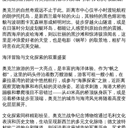
奥克兰的自然奇观远不止于此。距离市中心仅半小时渡轮航程
的朗伊托托岛，是新西兰最年轻的火山，其独特的黑色熔岩地
貌与波胡图卡瓦森林形成鲜明对比。徒步穿越火山隧道，或是
在日落时分划皮划艇环岛，都能让人感受到原始自然的震撼。
而西海岸的皮哈海滩，则以壮丽的黑沙滩和惊涛骇浪闻名，这
里是冲浪爱好者的天堂，也是电影《钢琴》的取景地，粗犷与
诗意在此完美交融。
海洋冒险与文化探索的双重盛宴
奥克兰旅游的另一大亮点，是丰富的海洋体验。作为“帆之
都”，这里的码头停泊着数万艘游艇，游客可租一艘小船，在
豪拉基湾的碧波中悠然航行，或参与“海豚探索”之旅，近距离
观察宽吻海豚和布氏鲸的灵动身姿。若追求刺激，海港大桥的
蹦极和攀爬项目不容错过——从43米高的桥顶纵身跃下，或是
沿着桥体徒步至顶端，奥克兰的城市与海湾风光将随着高度变
化层层展开。
文化探索同样精彩纷呈。奥克兰战争纪念博物馆通过毛利文化
表演和历史文物，生动呈现新西兰的多元文化脉络；德文波特
村的二战炮台和隧道，则诉说着这座城市的军事历史。艺术爱