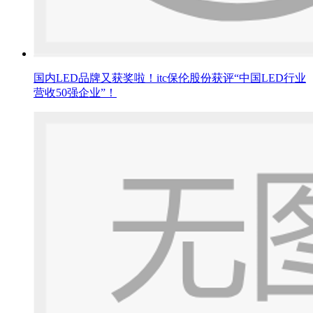
国内LED品牌又获奖啦！itc保伦股份获评“中国LED行业
营收50强企业”！