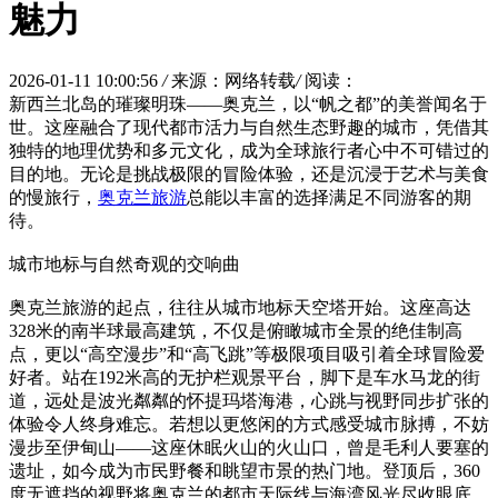
魅力
2026-01-11 10:00:56
/
来源：网络转载
/
阅读：
新西兰北岛的璀璨明珠——奥克兰，以“帆之都”的美誉闻名于
世。这座融合了现代都市活力与自然生态野趣的城市，凭借其
独特的地理优势和多元文化，成为全球旅行者心中不可错过的
目的地。无论是挑战极限的冒险体验，还是沉浸于艺术与美食
的慢旅行，
奥克兰旅游
总能以丰富的选择满足不同游客的期
待。
城市地标与自然奇观的交响曲
奥克兰旅游的起点，往往从城市地标天空塔开始。这座高达
328米的南半球最高建筑，不仅是俯瞰城市全景的绝佳制高
点，更以“高空漫步”和“高飞跳”等极限项目吸引着全球冒险爱
好者。站在192米高的无护栏观景平台，脚下是车水马龙的街
道，远处是波光粼粼的怀提玛塔海港，心跳与视野同步扩张的
体验令人终身难忘。若想以更悠闲的方式感受城市脉搏，不妨
漫步至伊甸山——这座休眠火山的火山口，曾是毛利人要塞的
遗址，如今成为市民野餐和眺望市景的热门地。登顶后，360
度无遮挡的视野将奥克兰的都市天际线与海湾风光尽收眼底。