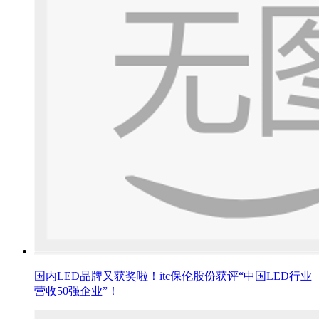
国内LED品牌又获奖啦！itc保伦股份获评“中国LED行业
营收50强企业”！