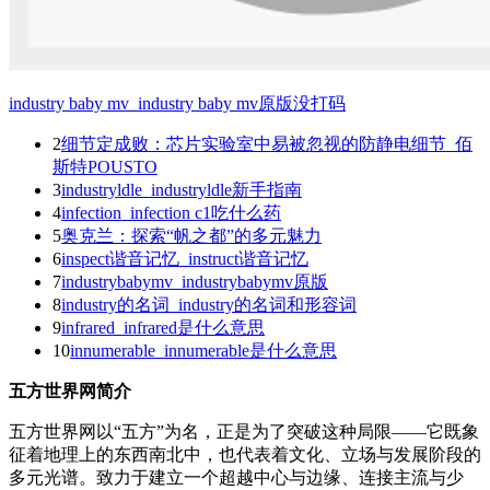
industry baby mv_industry baby mv原版没打码
2
细节定成败：芯片实验室中易被忽视的防静电细节_佰
斯特POUSTO
3
industryldle_industryldle新手指南
4
infection_infection c1吃什么药
5
奥克兰：探索“帆之都”的多元魅力
6
inspect谐音记忆_instruct谐音记忆
7
industrybabymv_industrybabymv原版
8
industry的名词_industry的名词和形容词
9
infrared_infrared是什么意思
10
innumerable_innumerable是什么意思
五方世界网简介
五方世界网以“五方”为名，正是为了突破这种局限——它既象
征着地理上的东西南北中，也代表着文化、立场与发展阶段的
多元光谱。致力于建立一个超越中心与边缘、连接主流与少